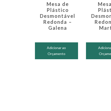
Mesa de
Mesa
Plástico
Plás
Desmontável
Desmon
Redonda –
Redon
Galena
Mar
Adicionar ao
Adiciona
Orçamento
Orçame