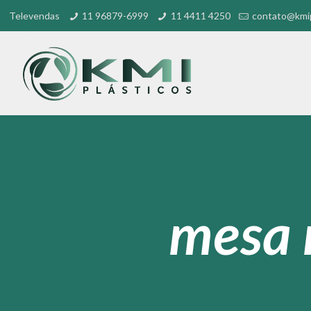
Televendas
11 96879-6999
11 4411 4250
contato@kmip
mesa 