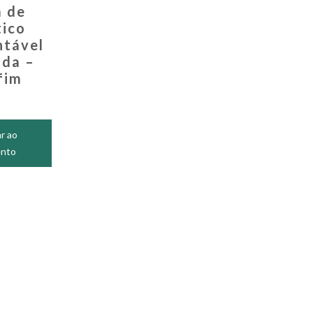
 de
tico
tável
da –
fim
r ao
nto