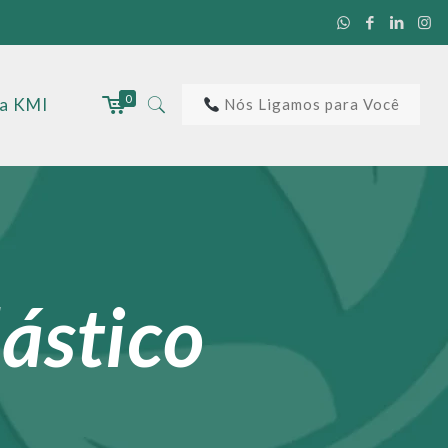
0
 a KMI
Nós Ligamos para Você
ástico