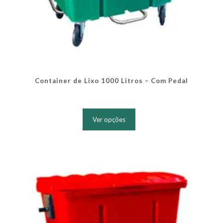
Container de Lixo 1000 Litros – Com Pedal
Este
produto
Ver opções
tem
várias
variantes.
As
opções
podem
ser
escolhidas
na
página
do