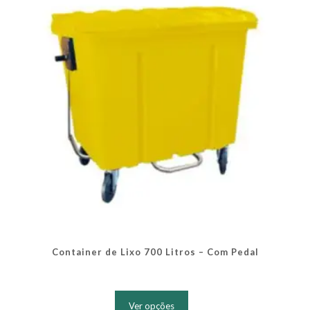
ser
escolhidas
na
página
do
produto
Container de Lixo 700 Litros – Com Pedal
Este
produto
Ver opções