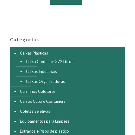
tem
várias
variantes.
As
opções
podem
ser
Categorias
escolhidas
na
página
Caixas Plásticas
do
Caixa Container 372 Litros
produto
Caixas Industriais
Caixas Organizadoras
Carrinhos Coletores
Carros Cuba e Containers
Coletas Seletivas
Equipamentos para Limpeza
Estrados e Pisos de plástico