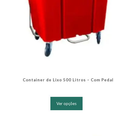
produto
Container de Lixo 500 Litros – Com Pedal
Este
produto
Ver opções
tem
várias
variantes.
As
opções
podem