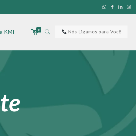
0
 a KMI
Nós Ligamos para Você
ste