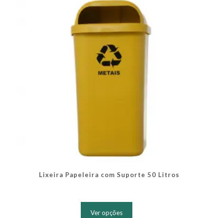
ser
escolhidas
na
página
do
produto
Lixeira Papeleira com Suporte 50 Litros
Este
produto
Ver opções
tem