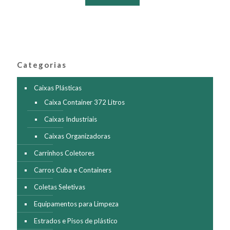
várias
variantes.
As
opções
podem
ser
Categorias
escolhidas
na
página
Caixas Plásticas
do
Caixa Container 372 Litros
produto
Caixas Industriais
Caixas Organizadoras
Carrinhos Coletores
Carros Cuba e Containers
Coletas Seletivas
Equipamentos para Limpeza
Estrados e Pisos de plástico