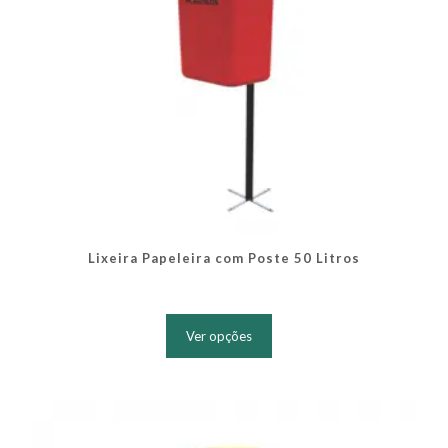
Lixeira Papeleira com Poste 50 Litros
Este
produto
Ver opções
tem
várias
variantes.
As
opções
podem