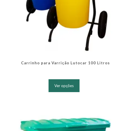
Carrinho para Varrição Lutocar 100 Litros
Este
produto
Ver opções
tem
várias
variantes.
As
opções
podem
ser
escolhidas