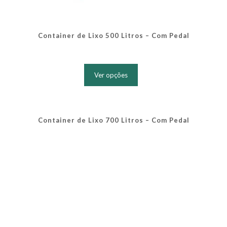
Container de Lixo 500 Litros – Com Pedal
Este
produto
Ver opções
tem
várias
variantes.
As
opções
Container de Lixo 700 Litros – Com Pedal
podem
ser
escolhidas
na
página
do
produto