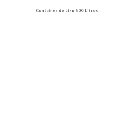
As
opções
Container de Lixo 500 Litros
podem
ser
escolhidas
na
página
do
produto