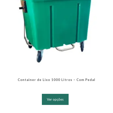
na
página
do
produto
Container de Lixo 1000 Litros – Com Pedal
Este
produto
Ver opções
tem
várias
variantes.