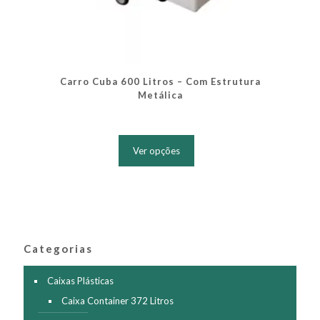
Carro Cuba 600 Litros – Com Estrutura
Metálica
Este
produto
Ver opções
tem
várias
variantes.
As
opções
podem
ser
Categorias
escolhidas
na
página
Caixas Plásticas
do
Caixa Container 372 Litros
produto