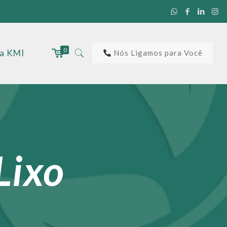
0
 a KMI
Nós Ligamos para Você
Lixo