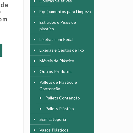
Coletas Seletivas
 de
0
Equipamentos para Limpeza
Com
Estrados e Pisos de
plástico
Lixeiras com Pedal
Este
produto
Lixeiras e Cestos de lixo
tem
Móveis de Plástico
várias
variantes.
Outros Produtos
As
opções
Pallets de Plástico e
podem
Contenção
ser
Pallets Contenção
escolhidas
na
Pallets Plástico
página
Sem categoria
do
produto
Vasos Plásticos