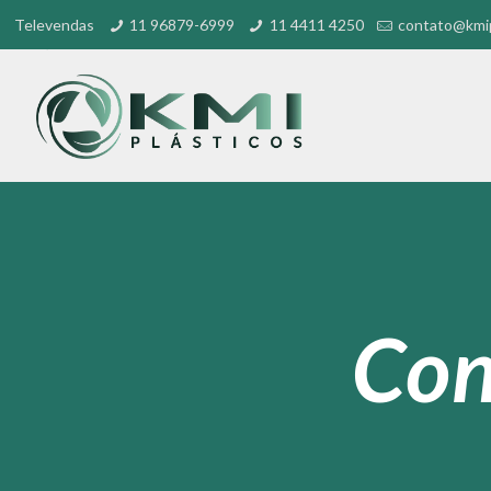
Televendas
11 96879-6999
11 4411 4250
contato@kmip
Con