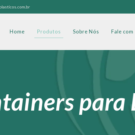
lasticos.com.br
Home
Produtos
Sobre Nós
Fale com
tainers para 