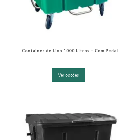
Container de Lixo 1000 Litros – Com Pedal
Este
produto
Ver opções
tem
várias
variantes.
As
opções
podem
ser
escolhidas
na
página
do