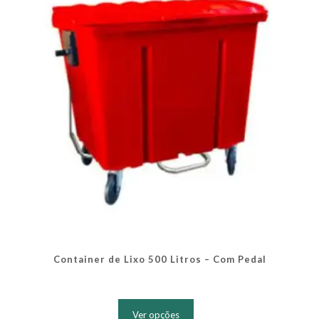
ser
escolhidas
na
página
do
produto
Container de Lixo 500 Litros – Com Pedal
Este
produto
Ver opções