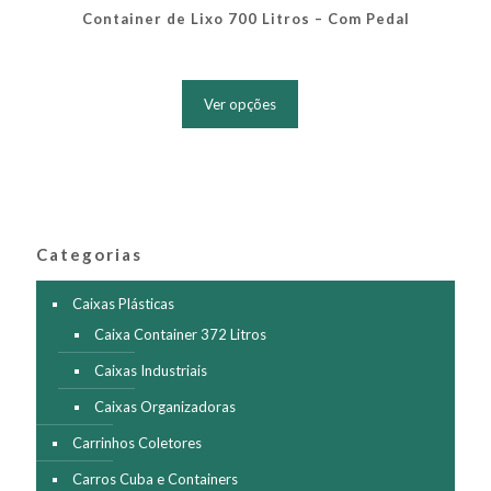
Container de Lixo 700 Litros – Com Pedal
Este
produto
Ver opções
tem
várias
variantes.
As
opções
podem
ser
Categorias
escolhidas
na
página
Caixas Plásticas
do
Caixa Container 372 Litros
produto
Caixas Industriais
Caixas Organizadoras
Carrinhos Coletores
Carros Cuba e Containers