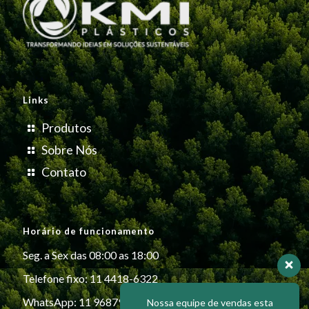
Links
Produtos
Sobre Nós
Contato
Horário de funcionamento
Seg. a Sex das 08:00 as 18:00
Telefone fixo: 11 4418-6322
WhatsApp: 11 96879-6999
Nossa equipe de vendas esta