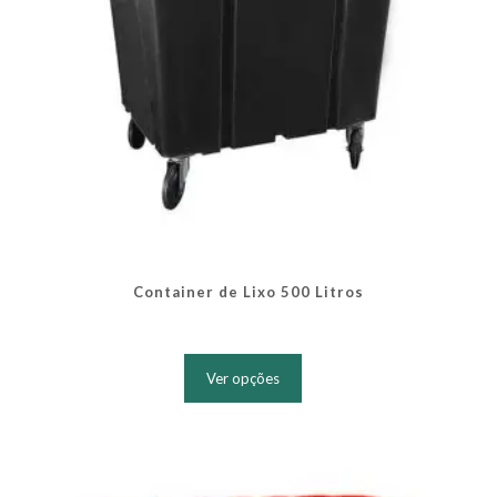
produto
Container de Lixo 500 Litros
Este
produto
Ver opções
tem
várias
variantes.
As
opções
podem