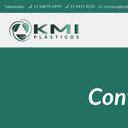
Televendas
11 96879-6999
11 4411 4250
contato@kmip
Cont