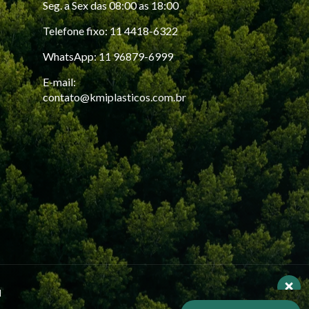
Seg. a Sex das 08:00 as 18:00
Telefone fixo: 11 4418-6322
WhatsApp: 11 96879-6999
E-mail:
contato@kmiplasticos.com.br
Nossa equipe de vendas esta
disponível para ajudar você.
Respondemos em até 30 minutos
Olá, em que posso ajudar?
l