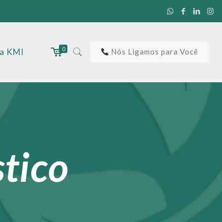
0
 a KMI
Nós Ligamos para Você
stico