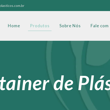
lasticos.com.br
Home
Produtos
Sobre Nós
Fale com
ainer de Plá