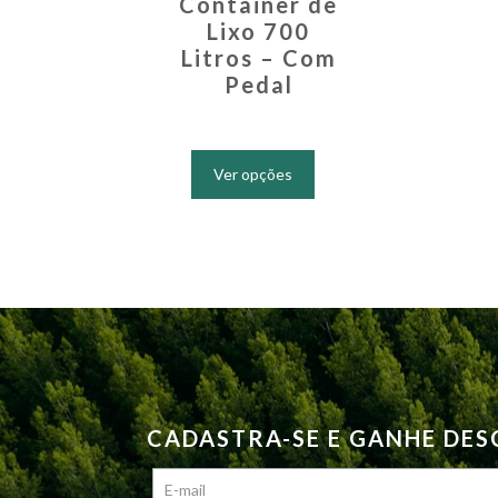
Container de
Lixo 700
Litros – Com
Pedal
Este
produto
Ver opções
tem
várias
variantes.
As
opções
podem
ser
escolhidas
na
página
CADASTRA-SE E GANHE DE
do
produto