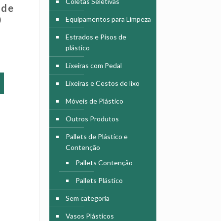
Coletas Seletivas
 de
0
Equipamentos para Limpeza
Estrados e Pisos de
plástico
Lixeiras com Pedal
Este
produto
Lixeiras e Cestos de lixo
tem
Móveis de Plástico
várias
variantes.
Outros Produtos
As
opções
Pallets de Plástico e
podem
Contenção
ser
Pallets Contenção
escolhidas
na
Pallets Plástico
página
Sem categoria
do
produto
Vasos Plásticos