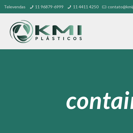
Televendas
11 96879-6999
11 4411 4250
contato@kmip
contai