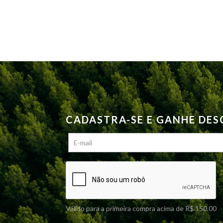
página
do
produto
CADASTRA-SE E GANHE DE
Válido para a primeira compra acima de R$ 150,00