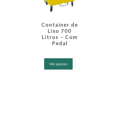
Container de
Lixo 700
Litros – Com
Pedal
Este
produto
Ver opções
tem
várias
variantes.
As
opções
podem
ser
escolhidas
na