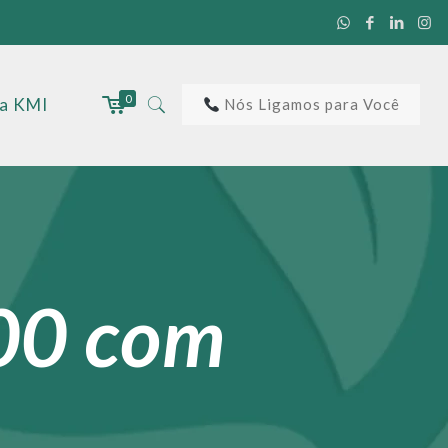
0
 a KMI
Nós Ligamos para Você
700 com