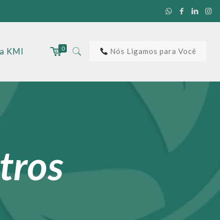
0
 a KMI
Nós Ligamos para Você
tros