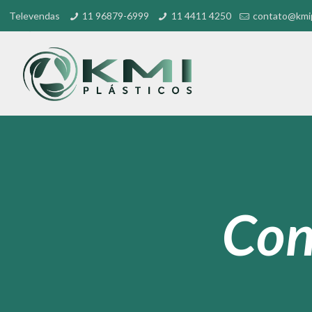
Televendas
11 96879-6999
11 4411 4250
contato@kmip
Con