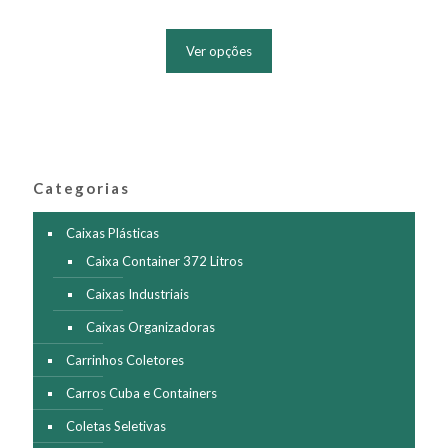
Este
produto
Ver opções
tem
várias
variantes.
As
opções
podem
ser
Categorias
escolhidas
na
página
Caixas Plásticas
do
Caixa Container 372 Litros
produto
Caixas Industriais
Caixas Organizadoras
Carrinhos Coletores
Carros Cuba e Containers
Coletas Seletivas