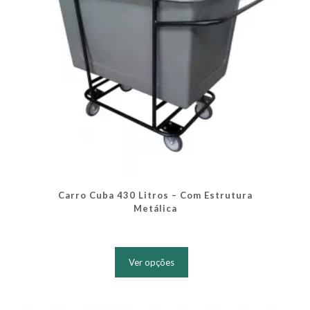
do
produto
Carro Cuba 430 Litros – Com Estrutura
Metálica
Este
produto
Ver opções
tem
várias
variantes.
As