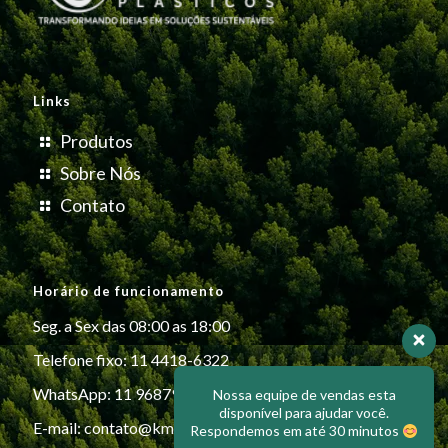
Links
Produtos
Sobre Nós
Contato
Horário de funcionamento
Seg. a Sex das 08:00 as 18:00
Telefone fixo: 11 4418-6322
WhatsApp: 11 96879-6999
Nossa equipe de vendas esta
disponível para ajudar você.
E-mail:
contato@kmiplasticos.com.br
Respondemos em até 30 minutos