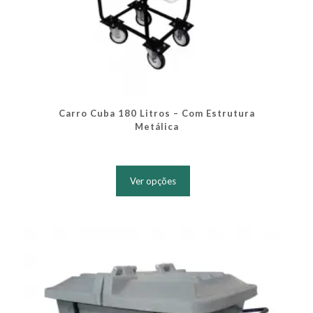
Carro Cuba 180 Litros – Com Estrutura
Metálica
Este
produto
Ver opções
tem
várias
variantes.
As
opções
podem
ser
escolhidas
na
página