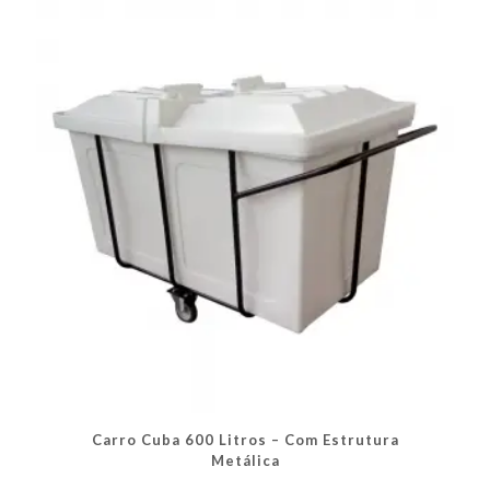
opções
podem
ser
escolhidas
na
página
do
produto
Carro Cuba 600 Litros – Com Estrutura
Metálica