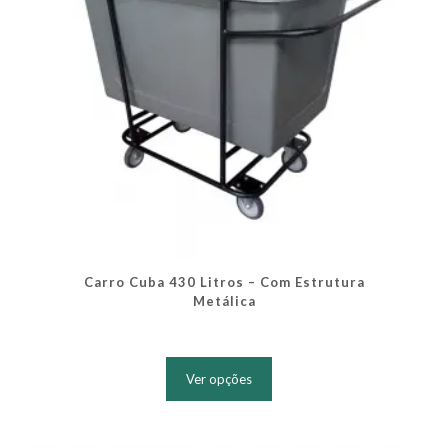
do
produto
Carro Cuba 430 Litros – Com Estrutura
Metálica
Este
produto
Ver opções
tem
várias
variantes.
As