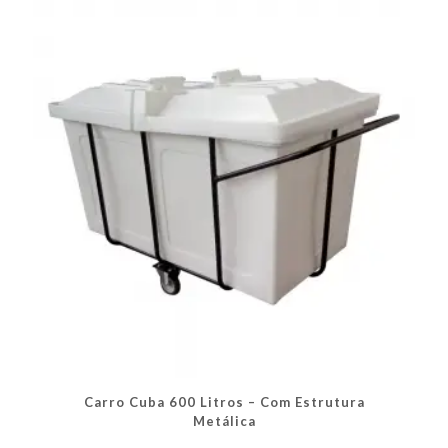
opções
podem
ser
escolhidas
na
página
do
produto
Carro Cuba 600 Litros – Com Estrutura
Metálica