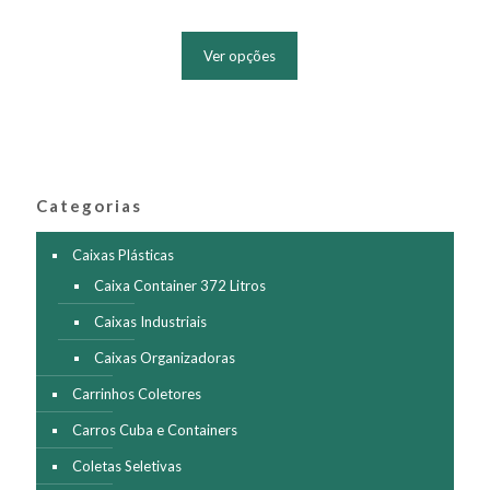
Este
produto
Ver opções
tem
várias
variantes.
As
opções
podem
ser
Categorias
escolhidas
na
página
Caixas Plásticas
do
Caixa Container 372 Litros
produto
Caixas Industriais
Caixas Organizadoras
Carrinhos Coletores
Carros Cuba e Containers
Coletas Seletivas