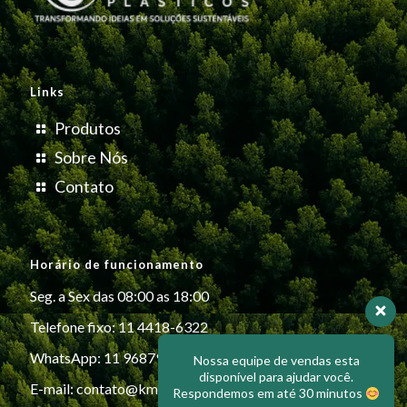
Links
Produtos
Sobre Nós
Contato
Horário de funcionamento
Seg. a Sex das 08:00 as 18:00
Telefone fixo: 11 4418-6322
WhatsApp: 11 96879-6999
Nossa equipe de vendas esta
disponível para ajudar você.
E-mail:
contato@kmiplasticos.com.br
Respondemos em até 30 minutos