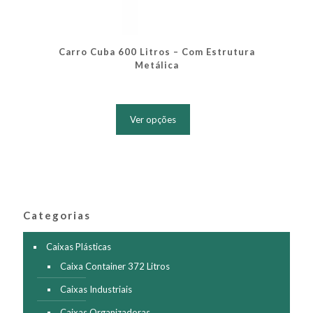
Carro Cuba 600 Litros – Com Estrutura
Metálica
Este
produto
Ver opções
tem
várias
variantes.
As
opções
podem
ser
Categorias
escolhidas
na
página
Caixas Plásticas
do
Caixa Container 372 Litros
produto
Caixas Industriais
Caixas Organizadoras