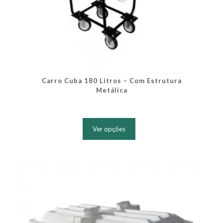
Carro Cuba 180 Litros – Com Estrutura
Metálica
Este
produto
Ver opções
tem
várias
variantes.
As
opções
podem
ser
escolhidas
na
página