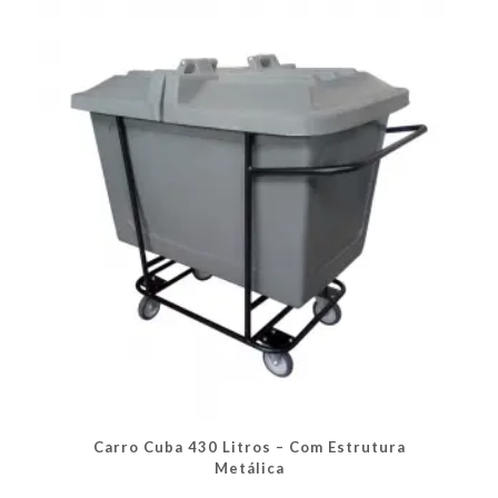
opções
podem
ser
escolhidas
na
página
do
produto
Carro Cuba 430 Litros – Com Estrutura
Metálica