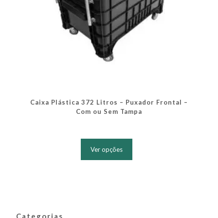
Caixa Plástica 372 Litros – Puxador Frontal –
Com ou Sem Tampa
Este
produto
Ver opções
tem
várias
variantes.
As
opções
podem
ser
Categorias