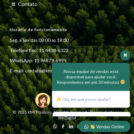
Contato
Horário de funcionamento
Seg. a Sex das 08:00 as 18:00
Telefone fixo: 11 4418-6322
WhatsApp: 11 96879-6999
Nossa equipe de vendas esta
disponível para ajudar você.
E-mail:
contato@kmiplasticos.com.br
Respondemos em até 30 minutos
Olá, em que posso ajudar?
© 2025 KMI Plásticos. All Rights Reserved - Desenvolvido por
Wii Digital
Vendas Online