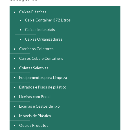
escolhidas
na
página
Caixas Plásticas
do
Caixa Container 372 Litros
produto
Caixas Industriais
Caixas Organizadoras
Carrinhos Coletores
Carros Cuba e Containers
Coletas Seletivas
Equipamentos para Limpeza
Estrados e Pisos de plástico
Lixeiras com Pedal
Lixeiras e Cestos de lixo
Móveis de Plástico
Outros Produtos