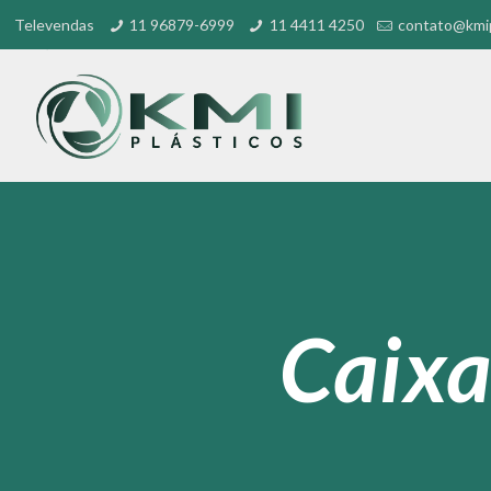
Televendas
11 96879-6999
11 4411 4250
contato@kmip
Caixa