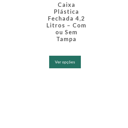
Caixa
Plástica
Fechada 4,2
Litros – Com
ou Sem
Tampa
Este
produto
Ver opções
tem
várias
variantes.
As
opções
podem
ser
escolhidas
na
página