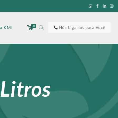
0
 a KMI
Nós Ligamos para Você
Litros