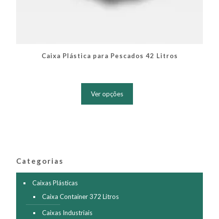
Caixa Plástica para Pescados 42 Litros
Este
produto
Ver opções
tem
várias
variantes.
As
opções
podem
ser
Categorias
escolhidas
na
página
Caixas Plásticas
do
Caixa Container 372 Litros
produto
Caixas Industriais