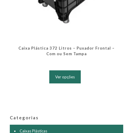
Caixa Plástica 372 Litros – Puxador Frontal –
Com ou Sem Tampa
Este
produto
Ver opções
tem
várias
variantes.
As
opções
podem
ser
Categorias
escolhidas
na
página
Caixas Plásticas