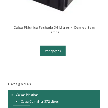
Caixa Plástica Fechada 36 Litros – Com ou Sem
Tampa
Este
produto
Ver opções
tem
várias
variantes.
As
opções
podem
ser
Categorias
escolhidas
na
página
Caixas Plásticas
do
Caixa Container 372 Litros
produto