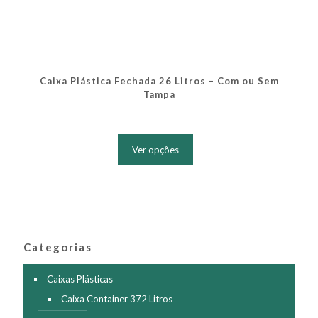
Caixa Plástica Fechada 26 Litros – Com ou Sem
Tampa
Este
produto
Ver opções
tem
várias
variantes.
As
opções
podem
ser
Categorias
escolhidas
na
página
Caixas Plásticas
do
Caixa Container 372 Litros
produto