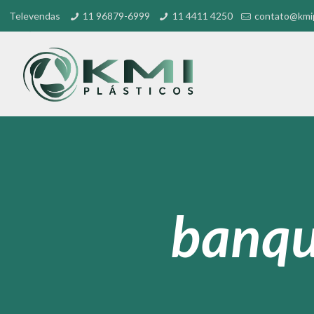
Televendas
11 96879-6999
11 4411 4250
contato@kmip
banqu