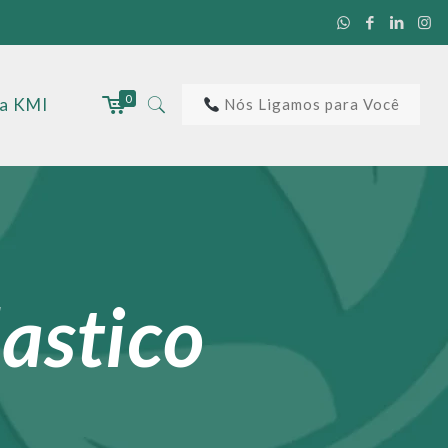
0
 a KMI
Nós Ligamos para Você
astico