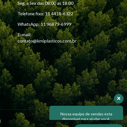
Seg. a Sex das 08:00 as 18:00
Telefone fixo: 11 4418-6322
WhatsApp: 11 96879-6999
E-mail:
contato@kmiplasticos.com.br
Nossa equipe de vendas esta
disponível para ajudar você.
Respondemos em até 30 minutos
Olá, em que posso ajudar?
l