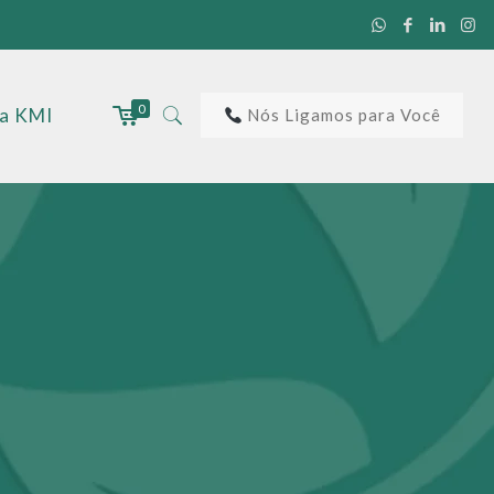
0
 a KMI
Nós Ligamos para Você