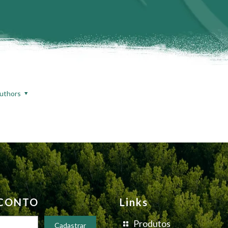
uthors
SCONTO
Links
Produtos