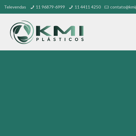
Televendas
11 96879-6999
11 4411 4250
contato@kmip